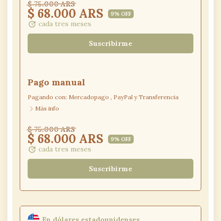
$ 75.000 ARS
$ 68.000 ARS
9% OFF
cada tres meses
update
Suscribirme
Pago
manual
Pagando con:
Mercadopago
,
PayPal
y
Transferencia
Más info
$ 75.000 ARS
$ 68.000 ARS
9% OFF
cada tres meses
update
Suscribirme
En dólares estadounidenses