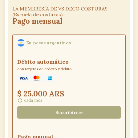
LA MEMBRESÍA DE VS DECO COSTURAS
(Escuela de costuras)
Pago mensual
En pesos argentinos
Débito
automático
con tarjetas de crédito y débito
Mastercard
amex
Visa
$ 25.000 ARS
cada mes
update
Suscribirme
Pago
manual